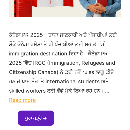
ਕੈਨੇਡਾ PR 2025 – ਤਾਜ਼ਾ ਜਾਣਕਾਰੀ ਅਤੇ ਪੰਜਾਬੀਆਂ ਲਈ
ਮੌਕੇ ਕੈਨੇਡਾ ਹਮੇਸ਼ਾ ਤੋਂ ਹੀ ਪੰਜਾਬੀਆਂ ਲਈ ਸਭ ਤੋਂ ਵੱਡੀ
immigration destination ਰਿਹਾ ਹੈ। ਕੈਨੇਡਾ PR
2025 ਵਿੱਚ IRCC (Immigration, Refugees and
Citizenship Canada) ਨੇ ਕਈ ਨਵੇਂ rules ਲਾਗੂ ਕੀਤੇ
ਹਨ ਜੋ ਖਾਸ ਤੌਰ ‘ਤੇ international students ਅਤੇ
skilled workers ਲਈ ਵੱਡੇ ਮੌਕੇ ਲਿਆ ਰਹੇ ਹਨ। …
Read more
ਪੂਰਾ ਪੜ੍ਹੋ →