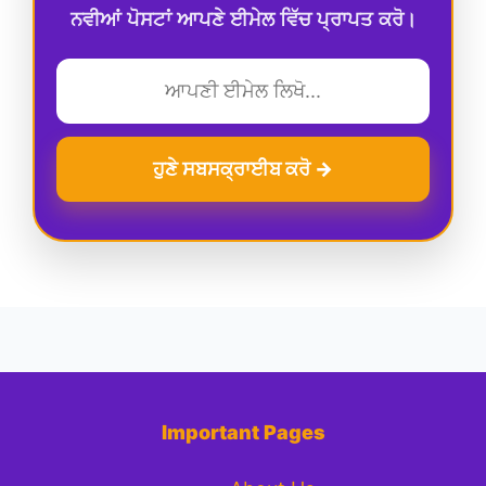
ਨਵੀਆਂ ਪੋਸਟਾਂ ਆਪਣੇ ਈਮੇਲ ਵਿੱਚ ਪ੍ਰਾਪਤ ਕਰੋ।
ਹੁਣੇ ਸਬਸਕ੍ਰਾਈਬ ਕਰੋ →
Important Pages