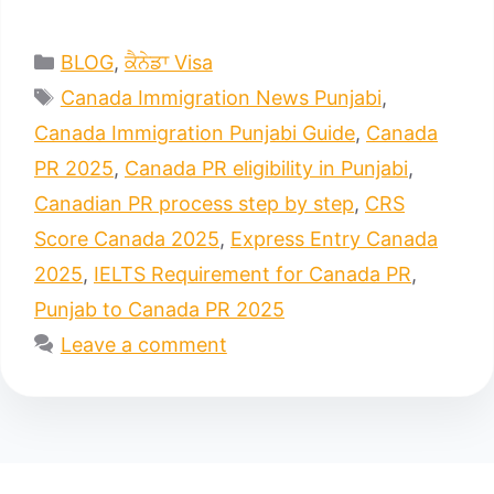
Categories
BLOG
,
ਕੈਨੇਡਾ Visa
Tags
Canada Immigration News Punjabi
,
Canada Immigration Punjabi Guide
,
Canada
PR 2025
,
Canada PR eligibility in Punjabi
,
Canadian PR process step by step
,
CRS
Score Canada 2025
,
Express Entry Canada
2025
,
IELTS Requirement for Canada PR
,
Punjab to Canada PR 2025
Leave a comment