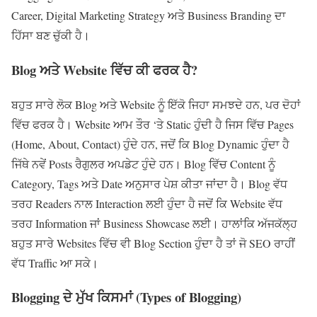
Career, Digital Marketing Strategy ਅਤੇ Business Branding ਦਾ
ਹਿੱਸਾ ਬਣ ਚੁੱਕੀ ਹੈ।
Blog
ਅਤੇ
Website
ਵਿੱਚ ਕੀ ਫਰਕ ਹੈ
?
ਬਹੁਤ ਸਾਰੇ ਲੋਕ Blog ਅਤੇ Website ਨੂੰ ਇੱਕੋ ਜਿਹਾ ਸਮਝਦੇ ਹਨ, ਪਰ ਦੋਹਾਂ
ਵਿੱਚ ਫਰਕ ਹੈ। Website ਆਮ ਤੌਰ ‘ਤੇ Static ਹੁੰਦੀ ਹੈ ਜਿਸ ਵਿੱਚ Pages
(Home, About, Contact) ਹੁੰਦੇ ਹਨ, ਜਦੋਂ ਕਿ Blog Dynamic ਹੁੰਦਾ ਹੈ
ਜਿੱਥੇ ਨਵੇਂ Posts ਰੈਗੁਲਰ ਅਪਡੇਟ ਹੁੰਦੇ ਹਨ। Blog ਵਿੱਚ Content ਨੂੰ
Category, Tags ਅਤੇ Date ਅਨੁਸਾਰ ਪੇਸ਼ ਕੀਤਾ ਜਾਂਦਾ ਹੈ। Blog ਵੱਧ
ਤਰਹ Readers ਨਾਲ Interaction ਲਈ ਹੁੰਦਾ ਹੈ ਜਦੋਂ ਕਿ Website ਵੱਧ
ਤਰਹ Information ਜਾਂ Business Showcase ਲਈ। ਹਾਲਾਂਕਿ ਅੱਜਕੱਲ੍ਹ
ਬਹੁਤ ਸਾਰੇ Websites ਵਿੱਚ ਵੀ Blog Section ਹੁੰਦਾ ਹੈ ਤਾਂ ਜੋ SEO ਰਾਹੀਂ
ਵੱਧ Traffic ਆ ਸਕੇ।
Blogging
ਦੇ ਮੁੱਖ ਕਿਸਮਾਂ (
Types of Blogging)