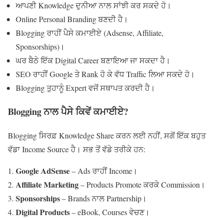
ਆਪਣੀ Knowledge ਦੁਨੀਆ ਨਾਲ ਸਾਂਝੀ ਕਰ ਸਕਦੇ ਹੋ।
Online Personal Branding ਬਣਦੀ ਹੈ।
Blogging ਰਾਹੀਂ ਪੈਸੇ ਕਮਾਈਏ (Adsense, Affiliate,
Sponsorships)।
ਘਰ ਬੈਠੇ ਇੱਕ Digital Career ਬਣਾਇਆ ਜਾ ਸਕਦਾ ਹੈ।
SEO ਰਾਹੀਂ Google ਤੇ Rank ਹੋ ਕੇ ਵੱਧ Traffic ਲਿਆ ਸਕਦੇ ਹੋ।
Blogging ਤੁਹਾਨੂੰ Expert ਵਜੋਂ ਸਥਾਪਤ ਕਰਦੀ ਹੈ।
Blogging
ਨਾਲ ਪੈਸੇ ਕਿਵੇਂ ਕਮਾਈਏ
?
Blogging ਸਿਰਫ਼ Knowledge Share ਕਰਨ ਲਈ ਨਹੀਂ, ਸਗੋਂ ਇੱਕ ਬਹੁਤ
ਵੱਡਾ Income Source ਹੈ। ਸਭ ਤੋਂ ਵੱਡੇ ਤਰੀਕੇ ਹਨ:
Google AdSense
– Ads ਰਾਹੀਂ Income।
Affiliate Marketing
– Products Promote ਕਰਕੇ Commission।
Sponsorships
– Brands ਨਾਲ Partnership।
Digital Products
– eBook, Courses ਵੇਚਣ।