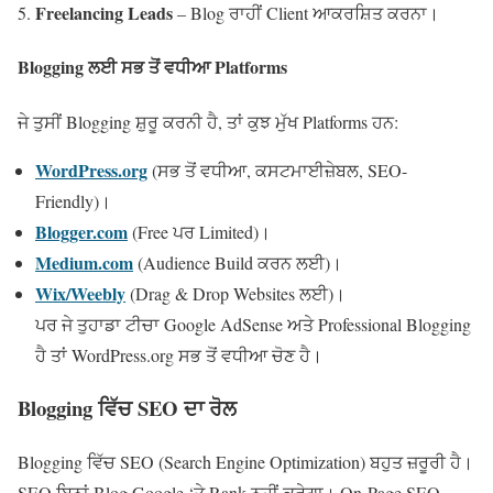
Freelancing Leads
– Blog ਰਾਹੀਂ Client ਆਕਰਸ਼ਿਤ ਕਰਨਾ।
Blogging
ਲਈ ਸਭ ਤੋਂ ਵਧੀਆ
Platforms
ਜੇ ਤੁਸੀਂ Blogging ਸ਼ੁਰੂ ਕਰਨੀ ਹੈ, ਤਾਂ ਕੁਝ ਮੁੱਖ Platforms ਹਨ:
WordPress.org
(ਸਭ ਤੋਂ ਵਧੀਆ, ਕਸਟਮਾਈਜ਼ੇਬਲ, SEO-
Friendly)।
Blogger.com
(Free ਪਰ Limited)।
Medium.com
(Audience Build ਕਰਨ ਲਈ)।
Wix/Weebly
(Drag & Drop Websites ਲਈ)।
ਪਰ ਜੇ ਤੁਹਾਡਾ ਟੀਚਾ Google AdSense ਅਤੇ Professional Blogging
ਹੈ ਤਾਂ WordPress.org ਸਭ ਤੋਂ ਵਧੀਆ ਚੋਣ ਹੈ।
Blogging
ਵਿੱਚ
SEO
ਦਾ ਰੋਲ
Blogging ਵਿੱਚ SEO (Search Engine Optimization) ਬਹੁਤ ਜ਼ਰੂਰੀ ਹੈ।
SEO ਬਿਨਾਂ Blog Google ‘ਤੇ Rank ਨਹੀਂ ਕਰੇਗਾ। On-Page SEO