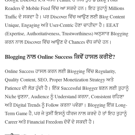
Readers ਦੇ Mobile Feed ਵਿੱਚ ਆ ਸਕਦੇ ਹਨ। ਇਹ ਤੁਹਾਨੂੰ Millions
Traffic ਦੇ ਸਕਦਾ ਹੈ। ਪਰ Discover ਵਿੱਚ ਆਉਣ ਲਈ Blog Content
Unique, Engaging ਅਤੇ User-Centric ਹੋਣਾ ਚਾਹੀਦਾ ਹੈ। EEAT
(Expertise, Authoritativeness, Trustworthiness) ਅਨੁਸਾਰ Blogging
ਕਰਨ ਨਾਲ Discover ਵਿੱਚ ਆਉਣ ਦੇ Chances ਵੱਧ ਜਾਂਦੇ ਹਨ।
Blogging
ਨਾਲ
Online Success
ਕਿਵੇਂ ਹਾਸਲ ਕਰੀਏ
?
Online Success ਹਾਸਲ ਕਰਨ ਲਈ Blogging ਵਿੱਚ Regularity,
Quality Content, SEO, Proper Monetization Strategy ਅਤੇ
Patience ਦੀ ਲੋੜ ਹੁੰਦੀ ਹੈ। ਇੱਕ Successful Blogger ਬਣਨ ਲਈ ਤੁਹਾਨੂੰ
Niche ਚੁਣਨਾ, Audience ਨੂੰ Understand ਕਰਨਾ, Consistent ਰਹਿਣਾ
ਅਤੇ Digital Trends ਨੂੰ Follow ਕਰਨਾ ਪਵੇਗਾ। Blogging ਇੱਕ Long-
Term Game ਹੈ, ਪਰ ਜੇ ਤੁਸੀਂ ਇਸਨੂੰ ਧੀਰਜ ਨਾਲ ਕਰਦੇ ਹੋ ਤਾਂ ਇਹ ਤੁਹਾਨੂੰ
Career ਅਤੇ Financial Freedom ਦੋਵੇਂ ਦੇ ਸਕਦੀ ਹੈ।