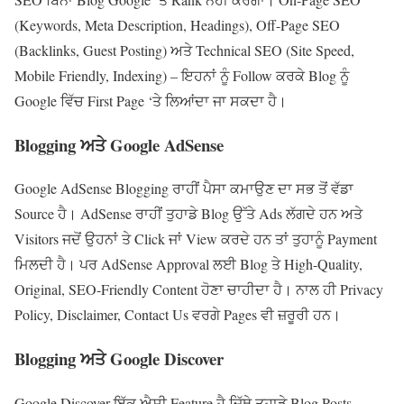
(Keywords, Meta Description, Headings), Off-Page SEO
(Backlinks, Guest Posting) ਅਤੇ Technical SEO (Site Speed,
Mobile Friendly, Indexing) – ਇਹਨਾਂ ਨੂੰ Follow ਕਰਕੇ Blog ਨੂੰ
Google ਵਿੱਚ First Page ‘ਤੇ ਲਿਆਂਦਾ ਜਾ ਸਕਦਾ ਹੈ।
Blogging
ਅਤੇ
Google AdSense
Google AdSense Blogging ਰਾਹੀਂ ਪੈਸਾ ਕਮਾਉਣ ਦਾ ਸਭ ਤੋਂ ਵੱਡਾ
Source ਹੈ। AdSense ਰਾਹੀਂ ਤੁਹਾਡੇ Blog ਉੱਤੇ Ads ਲੱਗਦੇ ਹਨ ਅਤੇ
Visitors ਜਦੋਂ ਉਹਨਾਂ ਤੇ Click ਜਾਂ View ਕਰਦੇ ਹਨ ਤਾਂ ਤੁਹਾਨੂੰ Payment
ਮਿਲਦੀ ਹੈ। ਪਰ AdSense Approval ਲਈ Blog ਤੇ High-Quality,
Original, SEO-Friendly Content ਹੋਣਾ ਚਾਹੀਦਾ ਹੈ। ਨਾਲ ਹੀ Privacy
Policy, Disclaimer, Contact Us ਵਰਗੇ Pages ਵੀ ਜ਼ਰੂਰੀ ਹਨ।
Blogging
ਅਤੇ
Google Discover
Google Discover ਇੱਕ ਐਸੀ Feature ਹੈ ਜਿੱਥੇ ਤੁਹਾਡੇ Blog Posts