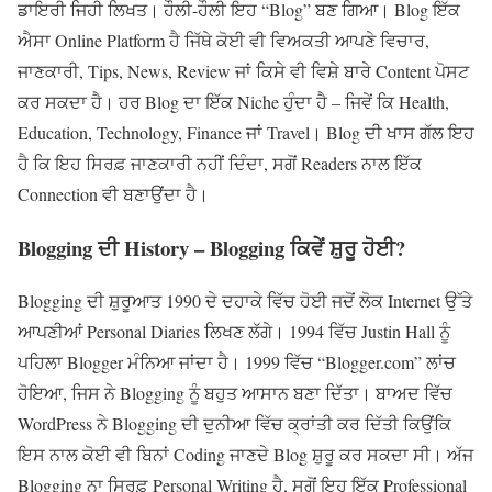
ਡਾਇਰੀ ਜਿਹੀ ਲਿਖਤ। ਹੌਲੀ-ਹੌਲੀ ਇਹ “Blog” ਬਣ ਗਿਆ। Blog ਇੱਕ
ਐਸਾ Online Platform ਹੈ ਜਿੱਥੇ ਕੋਈ ਵੀ ਵਿਅਕਤੀ ਆਪਣੇ ਵਿਚਾਰ,
ਜਾਣਕਾਰੀ, Tips, News, Review ਜਾਂ ਕਿਸੇ ਵੀ ਵਿਸ਼ੇ ਬਾਰੇ Content ਪੋਸਟ
ਕਰ ਸਕਦਾ ਹੈ। ਹਰ Blog ਦਾ ਇੱਕ Niche ਹੁੰਦਾ ਹੈ – ਜਿਵੇਂ ਕਿ Health,
Education, Technology, Finance ਜਾਂ Travel। Blog ਦੀ ਖਾਸ ਗੱਲ ਇਹ
ਹੈ ਕਿ ਇਹ ਸਿਰਫ਼ ਜਾਣਕਾਰੀ ਨਹੀਂ ਦਿੰਦਾ, ਸਗੋਂ Readers ਨਾਲ ਇੱਕ
Connection ਵੀ ਬਣਾਉਂਦਾ ਹੈ।
Blogging
ਦੀ
History – Blogging
ਕਿਵੇਂ ਸ਼ੁਰੂ ਹੋਈ
?
Blogging ਦੀ ਸ਼ੁਰੂਆਤ 1990 ਦੇ ਦਹਾਕੇ ਵਿੱਚ ਹੋਈ ਜਦੋਂ ਲੋਕ Internet ਉੱਤੇ
ਆਪਣੀਆਂ Personal Diaries ਲਿਖਣ ਲੱਗੇ। 1994 ਵਿੱਚ Justin Hall ਨੂੰ
ਪਹਿਲਾ Blogger ਮੰਨਿਆ ਜਾਂਦਾ ਹੈ। 1999 ਵਿੱਚ “Blogger.com” ਲਾਂਚ
ਹੋਇਆ, ਜਿਸ ਨੇ Blogging ਨੂੰ ਬਹੁਤ ਆਸਾਨ ਬਣਾ ਦਿੱਤਾ। ਬਾਅਦ ਵਿੱਚ
WordPress ਨੇ Blogging ਦੀ ਦੁਨੀਆ ਵਿੱਚ ਕ੍ਰਾਂਤੀ ਕਰ ਦਿੱਤੀ ਕਿਉਂਕਿ
ਇਸ ਨਾਲ ਕੋਈ ਵੀ ਬਿਨਾਂ Coding ਜਾਣਦੇ Blog ਸ਼ੁਰੂ ਕਰ ਸਕਦਾ ਸੀ। ਅੱਜ
Blogging ਨਾ ਸਿਰਫ਼ Personal Writing ਹੈ, ਸਗੋਂ ਇਹ ਇੱਕ Professional