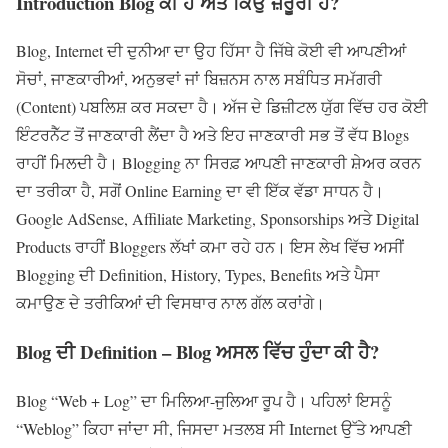
Introduction
Blog ਕੀ ਹੈ ਅਤੇ ਕਿਉਂ ਜ਼ਰੂਰੀ ਹੈ?
Blog, Internet ਦੀ ਦੁਨੀਆ ਦਾ ਉਹ ਹਿੱਸਾ ਹੈ ਜਿੱਥੇ ਕੋਈ ਵੀ ਆਪਣੀਆਂ
ਸੋਚਾਂ, ਜਾਣਕਾਰੀਆਂ, ਅਨੁਭਵਾਂ ਜਾਂ ਬਿਜ਼ਨਸ ਨਾਲ ਸਬੰਧਿਤ ਸਮੱਗਰੀ
(Content) ਪਬਲਿਸ਼ ਕਰ ਸਕਦਾ ਹੈ। ਅੱਜ ਦੇ ਡਿਜ਼ੀਟਲ ਯੁੱਗ ਵਿੱਚ ਹਰ ਕੋਈ
ਇੰਟਰਨੈੱਟ ਤੋਂ ਜਾਣਕਾਰੀ ਲੈਂਦਾ ਹੈ ਅਤੇ ਇਹ ਜਾਣਕਾਰੀ ਸਭ ਤੋਂ ਵੱਧ Blogs
ਰਾਹੀਂ ਮਿਲਦੀ ਹੈ। Blogging ਨਾ ਸਿਰਫ਼ ਆਪਣੀ ਜਾਣਕਾਰੀ ਸ਼ੇਅਰ ਕਰਨ
ਦਾ ਤਰੀਕਾ ਹੈ, ਸਗੋਂ Online Earning ਦਾ ਵੀ ਇੱਕ ਵੱਡਾ ਸਾਧਨ ਹੈ।
Google AdSense, Affiliate Marketing, Sponsorships ਅਤੇ Digital
Products ਰਾਹੀਂ Bloggers ਲੱਖਾਂ ਕਮਾ ਰਹੇ ਹਨ। ਇਸ ਲੇਖ ਵਿੱਚ ਅਸੀਂ
Blogging ਦੀ Definition, History, Types, Benefits ਅਤੇ ਪੈਸਾ
ਕਮਾਉਣ ਦੇ ਤਰੀਕਿਆਂ ਦੀ ਵਿਸਥਾਰ ਨਾਲ ਗੱਲ ਕਰਾਂਗੇ।
Blog
ਦੀ
Definition – Blog
ਅਸਲ ਵਿੱਚ ਹੁੰਦਾ ਕੀ ਹੈ
?
Blog “Web + Log” ਦਾ ਮਿਲਿਆ-ਜੁਲਿਆ ਰੂਪ ਹੈ। ਪਹਿਲਾਂ ਇਸਨੂੰ
“Weblog” ਕਿਹਾ ਜਾਂਦਾ ਸੀ, ਜਿਸਦਾ ਮਤਲਬ ਸੀ Internet ਉੱਤੇ ਆਪਣੀ