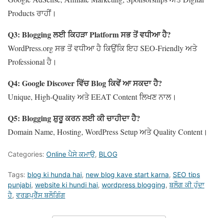
Products ਰਾਹੀਂ।
Q3: Blogging
ਲਈ ਕਿਹੜਾ
Platform
ਸਭ ਤੋਂ ਵਧੀਆ ਹੈ
?
WordPress.org ਸਭ ਤੋਂ ਵਧੀਆ ਹੈ ਕਿਉਂਕਿ ਇਹ SEO-Friendly ਅਤੇ
Professional ਹੈ।
Q4: Google Discover
ਵਿੱਚ
Blog
ਕਿਵੇਂ ਆ ਸਕਦਾ ਹੈ
?
Unique, High-Quality ਅਤੇ EEAT Content ਲਿਖਣ ਨਾਲ।
Q5: Blogging
ਸ਼ੁਰੂ ਕਰਨ ਲਈ ਕੀ ਚਾਹੀਦਾ ਹੈ
?
Domain Name, Hosting, WordPress Setup ਅਤੇ Quality Content।
Categories:
Online ਪੈਸੇ ਕਮਾਉ
,
BLOG
Tags:
blog ki hunda hai
,
new blog kave start karna
,
SEO tips
punjabi
,
website ki hundi hai
,
wordpress blogging
,
ਬਲੌਗ ਕੀ ਹੁੰਦਾ
ਹੈ
,
ਵਰਡਪ੍ਰੈੱਸ ਬਲੌਗਿੰਗ