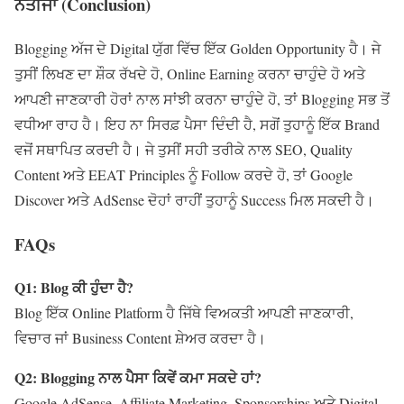
ਨਤੀਜਾ (
Conclusion)
Blogging ਅੱਜ ਦੇ Digital ਯੁੱਗ ਵਿੱਚ ਇੱਕ Golden Opportunity ਹੈ। ਜੇ
ਤੁਸੀਂ ਲਿਖਣ ਦਾ ਸ਼ੌਕ ਰੱਖਦੇ ਹੋ, Online Earning ਕਰਨਾ ਚਾਹੁੰਦੇ ਹੋ ਅਤੇ
ਆਪਣੀ ਜਾਣਕਾਰੀ ਹੋਰਾਂ ਨਾਲ ਸਾਂਝੀ ਕਰਨਾ ਚਾਹੁੰਦੇ ਹੋ, ਤਾਂ Blogging ਸਭ ਤੋਂ
ਵਧੀਆ ਰਾਹ ਹੈ। ਇਹ ਨਾ ਸਿਰਫ਼ ਪੈਸਾ ਦਿੰਦੀ ਹੈ, ਸਗੋਂ ਤੁਹਾਨੂੰ ਇੱਕ Brand
ਵਜੋਂ ਸਥਾਪਿਤ ਕਰਦੀ ਹੈ। ਜੇ ਤੁਸੀਂ ਸਹੀ ਤਰੀਕੇ ਨਾਲ SEO, Quality
Content ਅਤੇ EEAT Principles ਨੂੰ Follow ਕਰਦੇ ਹੋ, ਤਾਂ Google
Discover ਅਤੇ AdSense ਦੋਹਾਂ ਰਾਹੀਂ ਤੁਹਾਨੂੰ Success ਮਿਲ ਸਕਦੀ ਹੈ।
FAQs
Q1: Blog
ਕੀ ਹੁੰਦਾ ਹੈ
?
Blog ਇੱਕ Online Platform ਹੈ ਜਿੱਥੇ ਵਿਅਕਤੀ ਆਪਣੀ ਜਾਣਕਾਰੀ,
ਵਿਚਾਰ ਜਾਂ Business Content ਸ਼ੇਅਰ ਕਰਦਾ ਹੈ।
Q2: Blogging
ਨਾਲ ਪੈਸਾ ਕਿਵੇਂ ਕਮਾ ਸਕਦੇ ਹਾਂ
?
Google AdSense, Affiliate Marketing, Sponsorships ਅਤੇ Digital