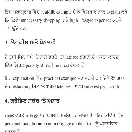
ਇਸ ਪੈਰਾਗ੍ਰਾਫ ਵਿੱਚ real-life example ਦੇ ਕੇ ਵਿਸਥਾਰ ਨਾਲ explain ਕਰੋ
ਕਿ ਕਿਵੇਂ unnecessary shopping ਅਤੇ high lifestyle expenses ਕਰਜ਼ੇ
ਵਧਾਉਂਦੇ ਹਨ।
3. ਲੇਟ ਫੀਸ ਅਤੇ ਪੈਨਲਟੀ
ਜੇ ਤੁਸੀਂ ਬਿਲ ਸਮੇਂ ‘ਤੇ ਨਹੀਂ ਭਰਦੇ, ਤਾਂ late fee ਲੱਗਦੀ ਹੈ। ਕਈ ਕਾਰਡ
ਵਿੱਚ ਸਿਰਫ਼ penalty ਹੀ ਨਹੀਂ, interest ਵੱਧਦਾ ਹੈ।
ਇਹ explanation ਵਿੱਚ practical example ਜੋੜ ਸਕਦੇ ਹਾਂ: ਜਿਵੇਂ ₹5,000
ਦੇ outstanding ਬਿਲ ‘ਤੇ ₹500 late fee + ₹200 interest per month।
4. ਕਰੈਡਿਟ ਸਕੋਰ ‘ਤੇ ਅਸਰ
ਗਲਤ ਵਰਤੋਂ ਨਾਲ ਤੁਹਾਡਾ CIBIL ਸਕੋਰ ਘਟ ਜਾਂਦਾ ਹੈ। ਇਹ ਭਵਿੱਖ ਵਿੱਚ
personal loan, home loan, mortgage applications ਨੂੰ ਪ੍ਰਭਾਵਿਤ
ਕਰਦਾ ਹੈ।