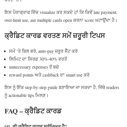
ਇਸ ਪੈਰਾਗ੍ਰਾਫ ਵਿੱਚ visualize ਕਰ ਸਕਦੇ ਹਾਂ ਕਿ ਕਿਵੇਂ late payment,
over-limit use, aur multiple cards open ਕਰਨਾ score ਘਟਾਉਂਦਾ ਹੈ।
ਕ੍ਰੈਡਿਟ ਕਾਰਡ ਵਰਤਣ ਸਮੇਂ ਜ਼ਰੂਰੀ ਟਿਪਸ
ਸਮੇਂ ‘ਤੇ ਬਿਲ ਭਰੋ, auto-pay ਜ਼ਰੂਰ ਸੈੱਟ ਕਰੋ
ਲਿਮਿਟ ਦਾ ਸਿਰਫ਼ 30%-40% ਵਰਤੋਂ
unnecessary expenses ਤੋਂ ਬਚੋ
reward points ਅਤੇ cashback ਦਾ smart use ਕਰੋ
ਇਸ ਨੂੰ ਇੱਕ step-by-step guide ਬਣਾਇਆ ਜਾ ਸਕਦਾ ਹੈ, ਜਿੱਥੇ readers
ਨੂੰ actionable tips ਮਿਲਣ।
FAQ – ਕ੍ਰੈਡਿਟ ਕਾਰਡ
Q1. ਕੀ ਕ੍ਰੈਡਿਟ ਕਾਰਡ ਸੁਰੱਖਿਅਤ ਹੈ?