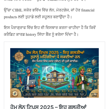
ਉੱਚਾ CIBIL ਸਕੋਰ ਭਵਿੱਖ ਵਿੱਚ ਲੋਨ, ਮੋਰਟਗੇਜ, ਜਾਂ ਹੋਰ financial
products ਲਈ ਤੁਹਾਡੇ ਲਈ ਸਹੂਲਤ ਬਣਾਉਂਦਾ ਹੈ।
ਇਸ ਪੈਰਾਗ੍ਰਾਫ ਵਿੱਚ ਇਹ ਵੀ ਵਿਸਥਾਰ ਕਰਨਾ ਚਾਹੀਦਾ ਹੈ ਕਿ ਕਿਵੇਂ
ਕਰੈਡਿਟ ਕਾਰਡ history ਸਿੱਧਾ ਬੈਂਕ ਨੂੰ ਭਰੋਸਾ ਦਿੰਦਾ ਹੈ।