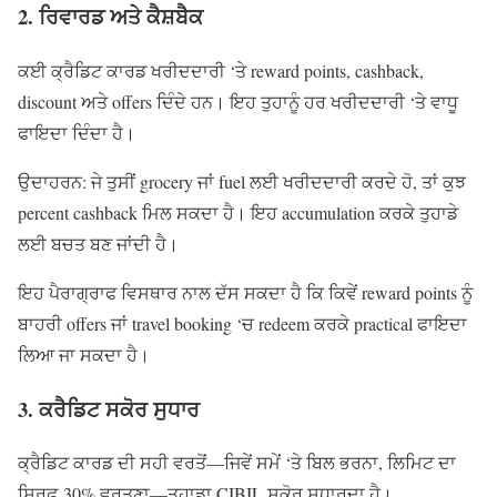
2. ਰਿਵਾਰਡ ਅਤੇ ਕੈਸ਼ਬੈਕ
ਕਈ ਕ੍ਰੈਡਿਟ ਕਾਰਡ ਖਰੀਦਦਾਰੀ ‘ਤੇ reward points, cashback,
discount ਅਤੇ offers ਦਿੰਦੇ ਹਨ। ਇਹ ਤੁਹਾਨੂੰ ਹਰ ਖਰੀਦਦਾਰੀ ‘ਤੇ ਵਾਧੂ
ਫਾਇਦਾ ਦਿੰਦਾ ਹੈ।
ਉਦਾਹਰਨ: ਜੇ ਤੁਸੀਂ grocery ਜਾਂ fuel ਲਈ ਖਰੀਦਦਾਰੀ ਕਰਦੇ ਹੋ, ਤਾਂ ਕੁਝ
percent cashback ਮਿਲ ਸਕਦਾ ਹੈ। ਇਹ accumulation ਕਰਕੇ ਤੁਹਾਡੇ
ਲਈ ਬਚਤ ਬਣ ਜਾਂਦੀ ਹੈ।
ਇਹ ਪੈਰਾਗ੍ਰਾਫ ਵਿਸਥਾਰ ਨਾਲ ਦੱਸ ਸਕਦਾ ਹੈ ਕਿ ਕਿਵੇਂ reward points ਨੂੰ
ਬਾਹਰੀ offers ਜਾਂ travel booking ‘ਚ redeem ਕਰਕੇ practical ਫਾਇਦਾ
ਲਿਆ ਜਾ ਸਕਦਾ ਹੈ।
3. ਕਰੈਡਿਟ ਸਕੋਰ ਸੁਧਾਰ
ਕ੍ਰੈਡਿਟ ਕਾਰਡ ਦੀ ਸਹੀ ਵਰਤੋਂ—ਜਿਵੇਂ ਸਮੇਂ ‘ਤੇ ਬਿਲ ਭਰਨਾ, ਲਿਮਿਟ ਦਾ
ਸਿਰਫ਼ 30% ਵਰਤਣਾ—ਤੁਹਾਡਾ CIBIL ਸਕੋਰ ਸੁਧਾਰਦਾ ਹੈ।