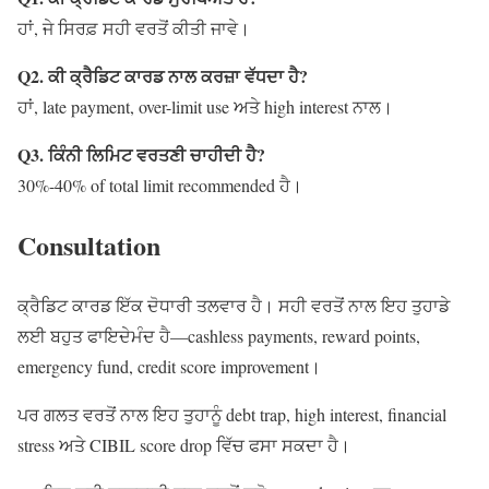
ਹਾਂ, ਜੇ ਸਿਰਫ਼ ਸਹੀ ਵਰਤੋਂ ਕੀਤੀ ਜਾਵੇ।
Q2. ਕੀ ਕ੍ਰੈਡਿਟ ਕਾਰਡ ਨਾਲ ਕਰਜ਼ਾ ਵੱਧਦਾ ਹੈ?
ਹਾਂ, late payment, over-limit use ਅਤੇ high interest ਨਾਲ।
Q3. ਕਿੰਨੀ ਲਿਮਿਟ ਵਰਤਣੀ ਚਾਹੀਦੀ ਹੈ?
30%-40% of total limit recommended ਹੈ।
Consultation
ਕ੍ਰੈਡਿਟ ਕਾਰਡ ਇੱਕ ਦੋਧਾਰੀ ਤਲਵਾਰ ਹੈ। ਸਹੀ ਵਰਤੋਂ ਨਾਲ ਇਹ ਤੁਹਾਡੇ
ਲਈ ਬਹੁਤ ਫਾਇਦੇਮੰਦ ਹੈ—cashless payments, reward points,
emergency fund, credit score improvement।
ਪਰ ਗਲਤ ਵਰਤੋਂ ਨਾਲ ਇਹ ਤੁਹਾਨੂੰ debt trap, high interest, financial
stress ਅਤੇ CIBIL score drop ਵਿੱਚ ਫਸਾ ਸਕਦਾ ਹੈ।