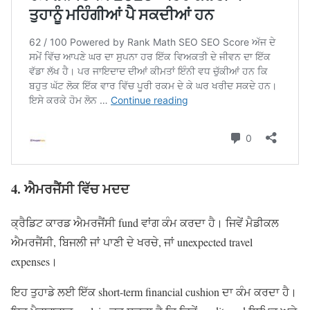
4. ਐਮਰਜੈਂਸੀ ਵਿੱਚ ਮਦਦ
ਕ੍ਰੈਡਿਟ ਕਾਰਡ ਐਮਰਜੈਂਸੀ fund ਵਾਂਗ ਕੰਮ ਕਰਦਾ ਹੈ। ਜਿਵੇਂ ਮੈਡੀਕਲ
ਐਮਰਜੈਂਸੀ, ਬਿਜਲੀ ਜਾਂ ਪਾਣੀ ਦੇ ਖਰਚੇ, ਜਾਂ unexpected travel
expenses।
ਇਹ ਤੁਹਾਡੇ ਲਈ ਇੱਕ short-term financial cushion ਦਾ ਕੰਮ ਕਰਦਾ ਹੈ।