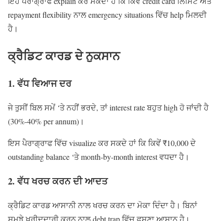
ਇਹ ਪੈਰਾਗ੍ਰਾਫ explain ਕਰ ਸਕਦਾ ਹੈ ਕਿ ਕਿਵੇਂ credit card ਲਿਮਿਟ ਅਤੇ
repayment flexibility ਨਾਲ emergency situations ਵਿੱਚ help ਮਿਲਦੀ
ਹੈ।
ਕ੍ਰੈਡਿਟ ਕਾਰਡ ਦੇ ਨੁਕਸਾਨ
1. ਵੱਧ ਵਿਆਜ ਦਰ
ਜੇ ਤੁਸੀਂ ਬਿਲ ਸਮੇਂ ‘ਤੇ ਨਹੀਂ ਭਰਦੇ, ਤਾਂ interest rate ਬਹੁਤ high ਹੋ ਜਾਂਦੀ ਹੈ
(30%-40% per annum)।
ਇਸ ਪੈਰਾਗ੍ਰਾਫ ਵਿੱਚ visualize ਕਰ ਸਕਦੇ ਹਾਂ ਕਿ ਕਿਵੇਂ ₹10,000 ਦੇ
outstanding balance ‘ਤੇ month-by-month interest ਵਧਦਾ ਹੈ।
2. ਵੱਧ ਖਰਚ ਕਰਨ ਦੀ ਆਦਤ
ਕ੍ਰੈਡਿਟ ਕਾਰਡ ਆਸਾਨੀ ਨਾਲ ਖਰਚ ਕਰਨ ਦਾ ਮੋਕਾ ਦਿੰਦਾ ਹੈ। ਬਿਨਾਂ
ਸਮਝੇ ਖਰੀਦਦਾਰੀ ਕਰਨ ਨਾਲ debt trap ਵਿੱਚ ਫਸਣਾ ਆਸਾਨ ਹੈ।